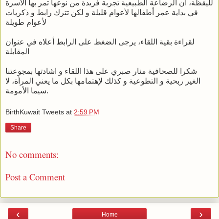
لليقظة، أن الرضاعة الطبيعية تجربة فريدة من نوعها تمر بها الأسرة
في بداية عمر أطفالها لأعوام قليلة و لكن تترك رابط و ذكريات
لأعوام طويلة
لقراءة بقية اللقاء، يرجى الضغط على الرابط أعلاه في عنوان
المقابلة
شكرا للصحافية منار صبري على هذا اللقاء و اشادتها بمجوعتنا
الغير ربحية و التطوعية و كذلك لإهتمامها بكل ما يعني المرأة، لا
سيما الأمومة.
BirthKuwait Tweets
at
2:59 PM
Share
No comments:
Post a Comment
‹
›
Home